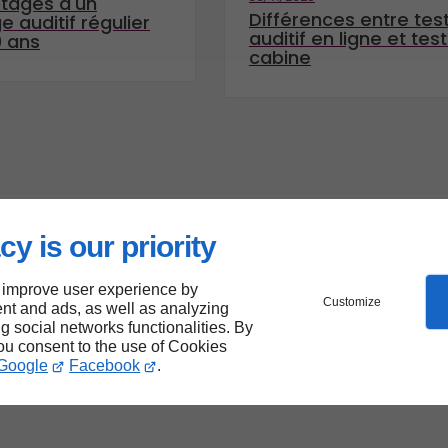
tages d'un
Différences entre tes
e auditif régulier
auditif en ligne et tes
0 ans
cabine
cy is our priority
 improve user experience by
Customize
nt and ads, as well as analyzing
ng social networks functionalities. By
you consent to the use of Cookies
Google
Facebook
.