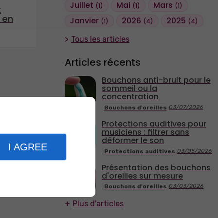
Juillet
Mai
Mars
(1)
(1)
(1)
t
t en
Janvier
2026
2025
(1)
(4)
(4)
Tous les articles
Articles récents
Bouchons anti-bruit pour le
sommeil ou la
concentration
03/07/2026
Bouchons d'oreilles
Protections auditives pour
musiciens : filtrer sans
déformer le son
I AGREE
03/05/2026
Protections auditives
Présentation des bouchons
d'oreilles sur mesure
03/03/2026
Bouchons d'oreilles
Plus d'articles