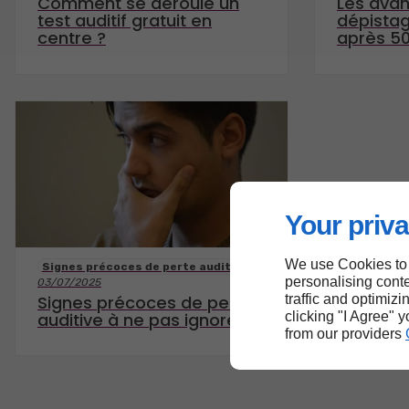
Comment se déroule un
Les avan
test auditif gratuit en
dépistag
centre ?
après 5
Your priva
We use Cookies to
Signes précoces de perte auditive
personalising conte
03/07/2025
Signes précoces de perte
traffic and optimizi
auditive à ne pas ignorer
clicking "I Agree" 
from our providers