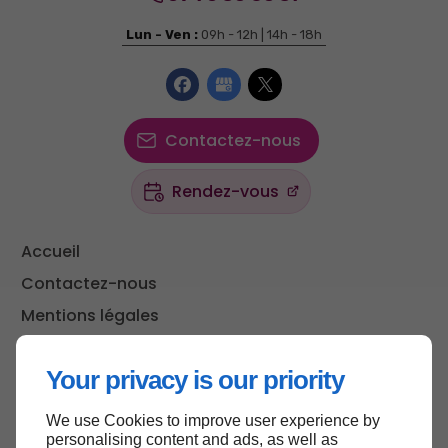
Lun - Ven :
09h - 12h | 14h - 18h
Contactez-nous
Rendez-vous
Accueil
Contactez-nous
Mentions légales
Plan du site
Your privacy is our priority
We use Cookies to improve user experience by
Haut de page
personalising content and ads, as well as