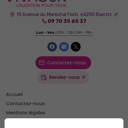
13 Avenue du Maréchal Foch,
64200
Biarritz
09 70 35 65 37
Lun - Ven :
09h - 12h | 14h - 18h
Contactez-nous
Rendez-vous
Accueil
Contactez-nous
Mentions légales
Plan du site