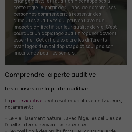
changements, et l'audition n'échappe pas à
cette règle. À partir de 50 ans, de nombreuses
personnes commencent à ressentir des
difficultés auditives qui peuvent avoir un
impact significatif sur leur qualité de vie. C'est
pourquoi un dépistage auditif régulier devient
essentiel. Cet article explore les différents
avantages d'un tel dépistage et souligne son
importance pour les seniors.
Comprendre la perte auditive
Les causes de la perte auditive
La
perte auditive
peut résulter de plusieurs facteurs,
notamment :
- Le vieillissement naturel : avec l'âge, les cellules de
l'oreille interne peuvent se détériorer.
- L'exposition à des bruits forts : au cours de la vie,