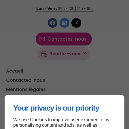
Lun - Ven :
09h - 12h | 14h - 18h
Contactez-nous
Rendez-vous
Accueil
Contactez-nous
Mentions légales
Plan du site
Your privacy is our priority
We use Cookies to improve user experience by
Haut de page
personalising content and ads, as well as