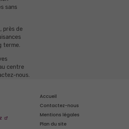
és sans
, près de
nuisances
g terme.
ves
au centre
tactez-nous.
Accueil
Contactez-nous
Mentions légales
z
Plan du site