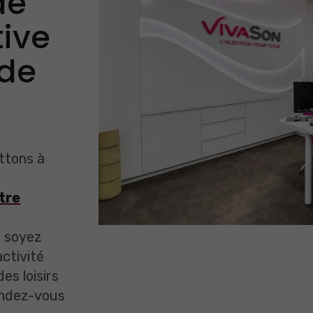
de
tive
 de
ettons à
tre
s soyez
activité
es loisirs
endez-vous