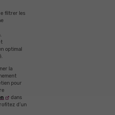
 filtrer les
ne
.
et
en optimal
é.
ner la
onnement
etien pour
re
on
dans
rofitez d’un