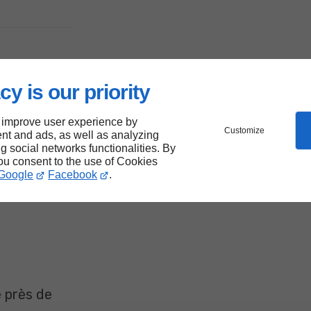
de
cy is our priority
 improve user experience by
des
Customize
nt and ads, as well as analyzing
ng social networks functionalities. By
you consent to the use of Cookies
Google
Facebook
.
 près de