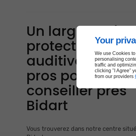
Un large choix 
Your priva
protections
We use Cookies to
auditives avec 
personalising conte
traffic and optimizi
pros pour vous
clicking "I Agree" 
from our providers
conseiller près
Bidart
Vous trouverez dans notre centre situé