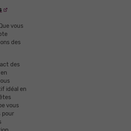
s
s
 Que vous
pte
sons des
pact des
 en
vous
f idéal en
 êtes
pe vous
 pour
s
tion