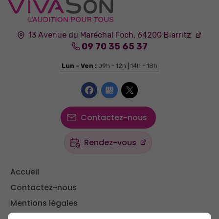
13 Avenue du Maréchal Foch,
64200
Biarritz
09 70 35 65 37
Lun - Ven :
09h - 12h | 14h - 18h
Contactez-nous
Rendez-vous
Accueil
Contactez-nous
Mentions légales
Plan du site