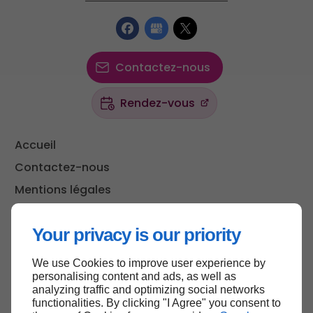
Contactez-nous
Rendez-vous
Accueil
Contactez-nous
Mentions légales
Plan du site
Your privacy is our priority
We use Cookies to improve user experience by
Haut de page
personalising content and ads, as well as
analyzing traffic and optimizing social networks
functionalities. By clicking "I Agree" you consent to